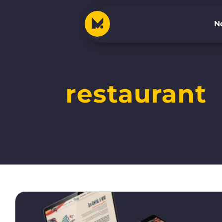
No
No
restaurant