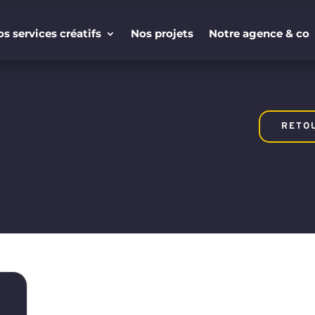
s services créatifs
Nos projets
Notre agence & co
s services créatifs
Nos projets
Notre agence & co
RETO