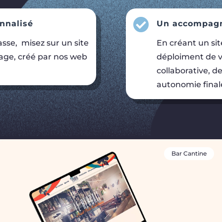

nnalisé
Un accompagn
sse, misez sur un site
En créant un si
mage, créé par nos web
déploiment de v
collaborative, d
autonomie finale
Bar Cantine