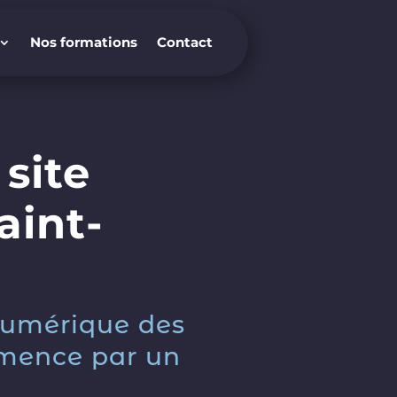
Nos formations
Contact
Nos formations
Contact
site
aint-
numérique des
mmence par un