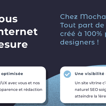
ous
Chez Mocha,
Tout part de 
internet
créé à 100%
esure
designers !

r optimisée
Une visibilité
/UX avec vous et nos
Un site vitrine 
pparence et rédaction
naturel SEO soi
atteindre la 1ère