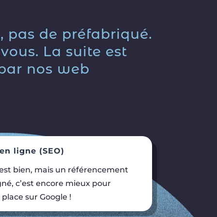
 pas de préfabriqué.
vous. La suite est
 par nos web
 en ligne (SEO)
c’est bien, mais un référencement
gné, c’est encore mieux pour
 place sur Google !