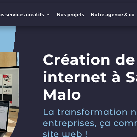
s services créatifs
Nos projets
Notre agence & co
s services créatifs
Nos projets
Notre agence & co
Création de 
internet à S
Malo
La transformation 
entreprises, ça co
site web !