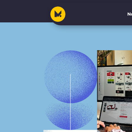
No
No