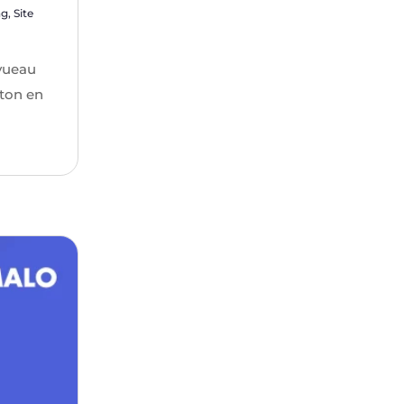
ng
,
Site
vueau
eton en