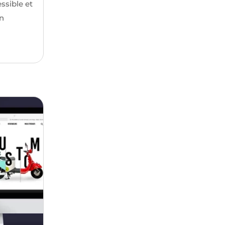
ssible et
en