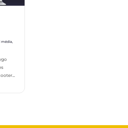
l média
,
ygo
es
ooter...