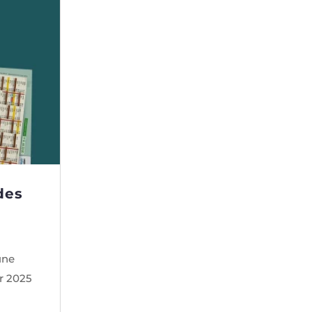
des
une
er 2025