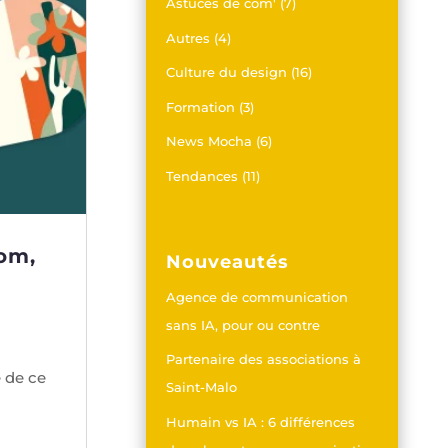
Astuces de com'
(7)
Autres
(4)
Culture du design
(16)
Formation
(3)
News Mocha
(6)
Tendances
(11)
hom,
Nouveautés
Agence de communication
sans IA, pour ou contre
Partenaire des associations à
e de ce
Saint-Malo
Humain vs IA : 6 différences