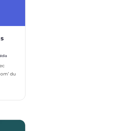
ts
édia
vec
com’ du