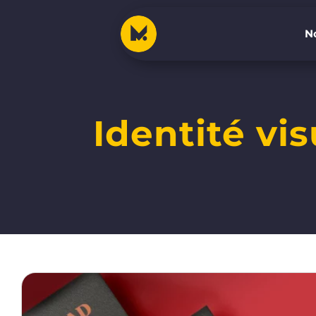
No
No
Identité vis