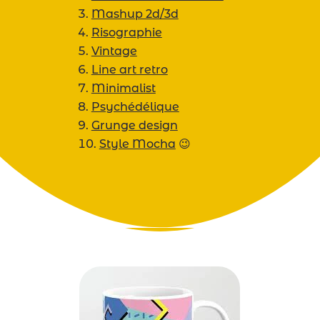
Mashup 2d/3d
Risographie
Vintage
Line art retro
Minimalist
Psychédélique
Grunge design
Style Mocha
😉