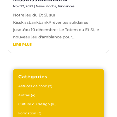
Nov 22, 2022
|
News Mocha
,
Tendances
Notre jeu du Et Si, sur
KisskissbankbankPréventes solidaires
jusqu'au 10 décembre : Le Totem du Et Si, le
nouveau jeu d'ambiance pour...
LIRE PLUS
Catégories
Astuces de com'
(7)
Autres
(4)
Culture du design
(16)
Formation
(3)