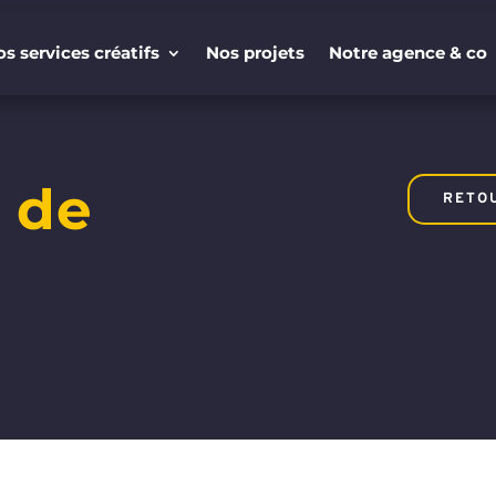
s services créatifs
Nos projets
Notre agence & co
s services créatifs
Nos projets
Notre agence & co
l de
RETO