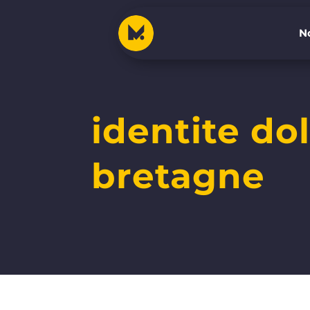
No
No
identite do
bretagne