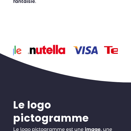
fantaisie
.
Nous, on adore… Il suffit de voir notre
logotype non ? Maintenant, la suite !
Le logo
pictogramme
Le logo pictogramme est une
image
, une