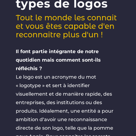
types de logos
Tout le monde les connait
et vous êtes capable d'en
reconnaitre plus d'un !
Il font partie intégrante de notre
quotidien mais comment sont-ils
réfléchis ?
Le
logo
est
un
acronyme
du
mot
«
logotype »
et
sert
à
identifier
visuellement
et
de
mani
è
re
rapide
,
des
entreprises
,
des
institutions
ou
des
produits
.
Id
é
alement
,
une
entit
é
a
pour
ambition
d
‘
avoir
une reconnaissance
directe
de
son
logo,
telle
que
la
pomme