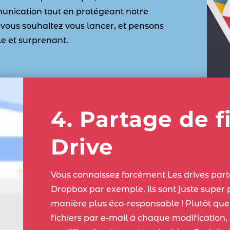
munication tout en protégeant notre
 vous souhaitez vous lancer, et pensons
le et surprenant.
4. Partage de f
Drive
Vous connaissez forcément Les drives par
Dropbox par exemple, ils sont juste super 
manière plus éco-responsable ! Plutôt que
fichiers par e-mail à chaque modification