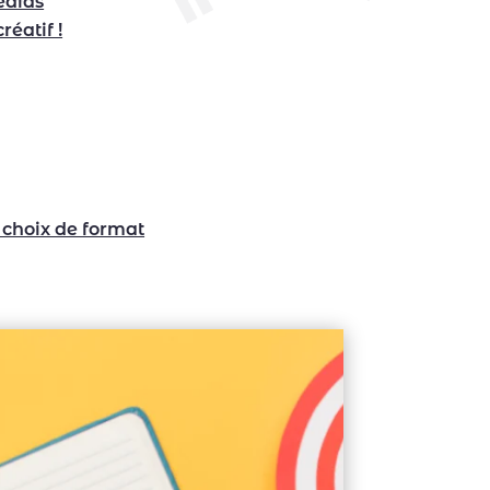
édias
réatif !
 choix de format