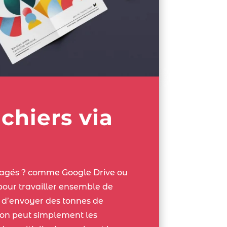
ichiers via
tagés ? comme Google Drive ou
pour travailler ensemble de
 d’envoyer des tonnes de
, on peut simplement les