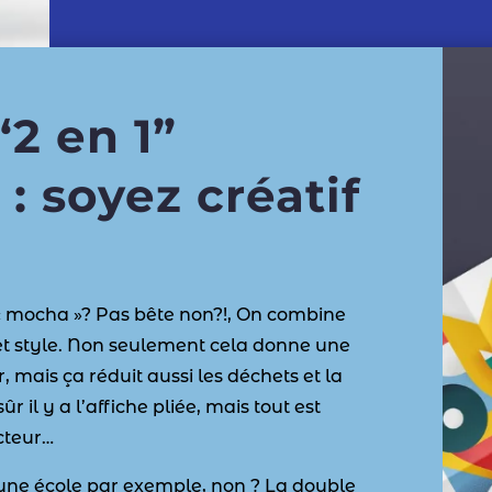
“2 en 1”
 : soyez créatif
 « mocha »? Pas bête non?!, On combine
et style. Non seulement cela donne une
 mais ça réduit aussi les déchets et la
 il y a l’affiche pliée, mais tout est
ecteur…
’une école par exemple, non ? La double