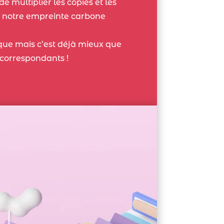
e multiplier les copies et les
it notre empreinte carbone
ique mais c’est déjà mieux que
s correspondants !