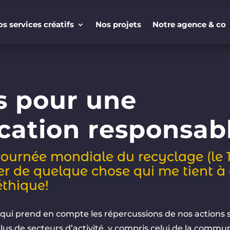
s services créatifs
Nos projets
Notre agence & co
s services créatifs
Nos projets
Notre agence & co
s pour une
ation responsabl
Journée mondiale du recyclage (le 
ler de quelque chose qui me tient à
thique!
qui prend en compte les répercussions de nos actions 
us de secteurs d’activité, y compris celui de la commun