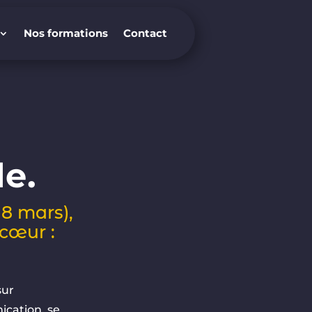
Nos formations
Contact
Nos formations
Contact
e.
18 mars),
 cœur :
sur
ication, se