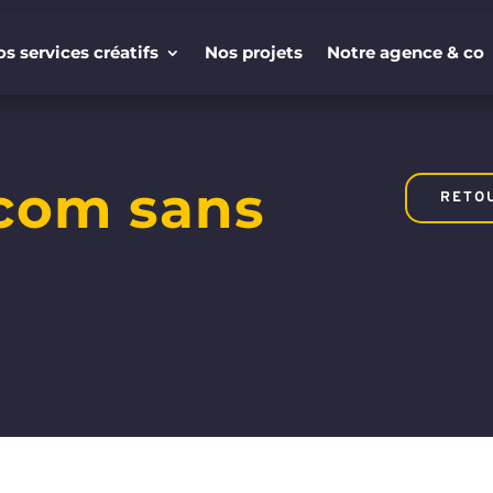
s services créatifs
Nos projets
Notre agence & co
s services créatifs
Nos projets
Notre agence & co
com sans
RETO