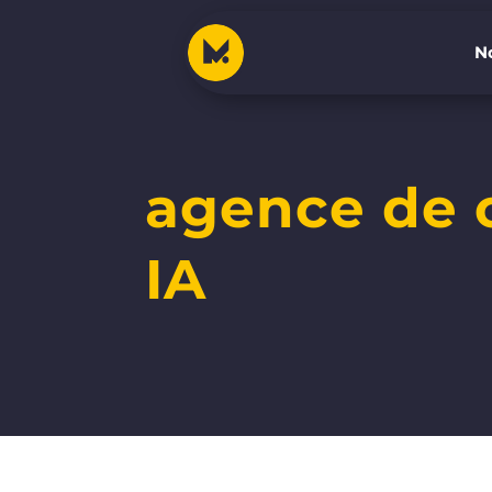
No
No
agence de 
IA