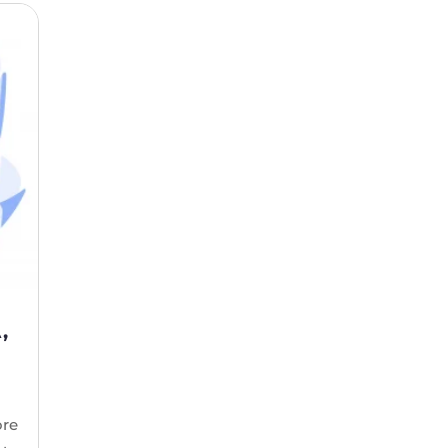
,
ore