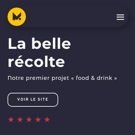
La belle
récolte
Notre premier projet « food & drink »
VOIR LE SITE
☆
☆
☆
☆
☆