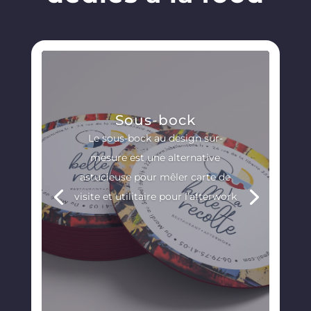
Sous-bock
Le sous-bock au design sur-
mesure est une alternative
astucieuse pour mêler carte de
visite et utilitaire pour l’afterwork