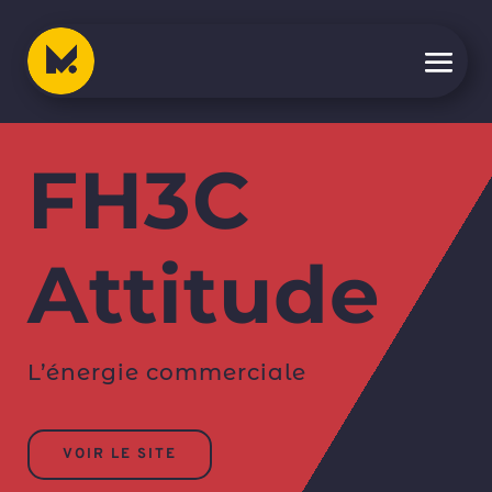
FH3C
Attitude
L’énergie commerciale
VOIR LE SITE